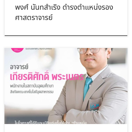
พงศ์ นันทสำเริง ดำรงตำแหน่งรอง
ศาสตราจารย์
ขอแสดงความยินดีแก่ อาจารย์เกียรติศักดิ์ พระเนตร ในโอกาสที่ได้รับ
การอนุ […]