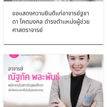
ขอแสดงความยินดีแก่อาจารย์ฐชา
ดา โคตมงคล ดำรงตำแหน่งผู้ช่วย
ศาสตราจารย์
ขอแสดงความยินดีแก่ อาจารย์ณัฐภัค พละพันธุ์ ในโอกาสที่ได้รับการอ
นุมัติแ […]