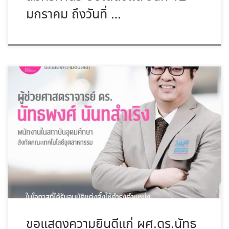
มกราคม ถึงวันที่ …
ขอแสดงความยินดีแก่ ผู้ช่วยศาตราจารย์ ดร.นัทธพงศ์ นันทสำเริง
ในโอกาสที่ […]
ขอแสดงความยินดีแก่ ผศ.ดร.นัทธ