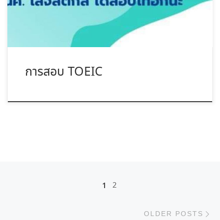
การสอบ TOEIC
Posts navigation
1
2
O
OLDER POSTS